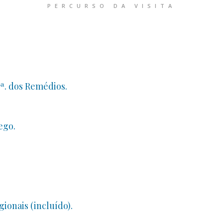
PERCURSO DA VISITA
rª. dos Remédios.
ego.
ionais (incluído).