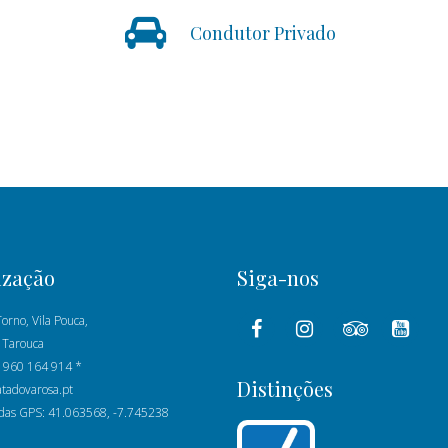
Condutor Privado
ização
Siga-nos
orno, Vila Pouca,
 Tarouca
1 960 164 914 *
Distinções
atadovarosa.pt
as GPS: 41.063568, -7.745238