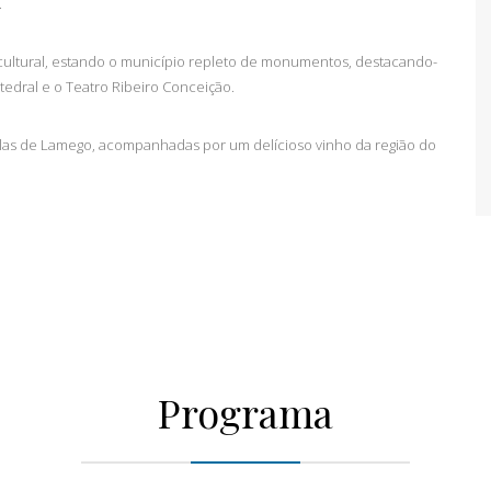
.
cultural, estando o município repleto de monumentos, destacando-
atedral e o Teatro Ribeiro Conceição.
las de Lamego, acompanhadas por um delícioso vinho da região do
Programa