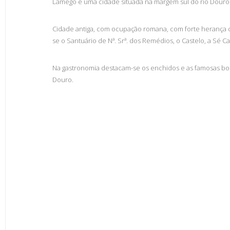
Lamego é uma cidade situada na margem sul do rio Douro
Cidade antiga, com ocupação romana, com forte herança 
se o Santuário de Nª. Srª. dos Remédios, o Castelo, a Sé C
Na gastronomia destacam-se os enchidos e as famosas bo
Douro.