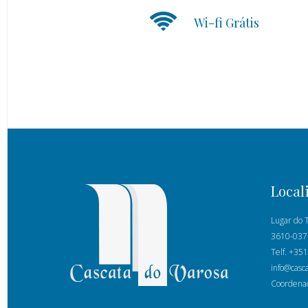
Wi-fi Grátis
Local
Lugar do T
3610-037
Telf. +35
info@casc
Coordenad