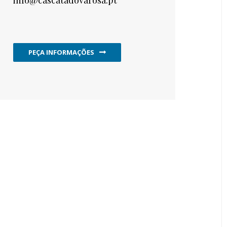
info@cascatadovarosa.pt
PEÇA INFORMAÇÕES