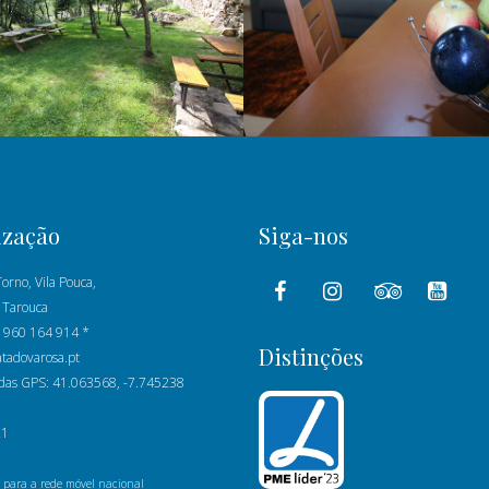
ização
Siga-nos
orno, Vila Pouca,
 Tarouca
1 960 164 914 *
Distinções
atadovarosa.pt
as GPS: 41.063568, -7.745238
21
para a rede móvel nacional