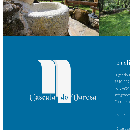
Local
Lugar do T
3610-037
Telf. +35
info@casc
Coordenad
RNET 51
* Chamada 